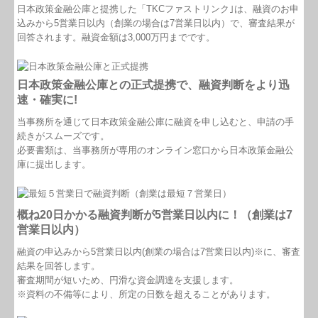
よくある質問
日本政策金融公庫と提携した「TKCファストリンク｣は、融資のお申
込みから5営業日以内（創業の場合は7営業日以内）で、審査結果が
リンク集
回答されます。融資金額は3,000万円までです。
OKニュース発信！
日本政策金融公庫との正式提携
で、融資判断をより迅
書籍紹介
速・確実に!
当事務所を通じて
日本政策金融公庫に融資を申し込むと、申請の手
お問合せ
続きがスムーズです。
必要書類は、当事務所が専用のオンライン窓口から日本政策金融公
FX4クラウド
庫に提出します。
国の共済制度活用コーナー
概ね20日かかる融資判断が5営業日以内に！（創業は7
補助金・助成金・融資情報
営業日以内）
融資の申込みから5営業日以内(創業の場合は7営業日以内)※に、審査
関与先向け融資商品ご紹介
結果を回答します。
審査期間が短いため、円滑な資金調達を支援します。
経営者お役立ち情報
※資料の不備等により、所定の日数を超えることがあります。