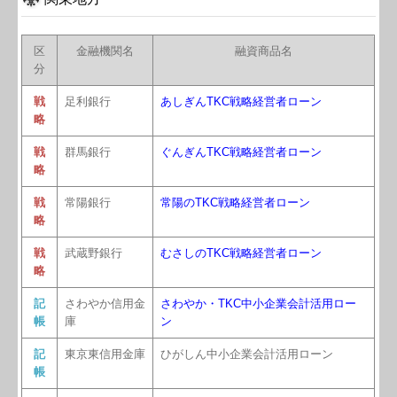
区
金融機関名
融資商品名
分
戦
足利銀行
あしぎんTKC戦略経営者ローン
略
戦
群馬銀行
ぐんぎんTKC戦略経営者ローン
略
戦
常陽銀行
常陽のTKC戦略経営者ローン
略
戦
武蔵野銀行
むさしのTKC戦略経営者ローン
略
記
さわやか信用金
さわやか・TKC中小企業会計活用ロー
帳
庫
ン
記
東京東信用金庫
ひがしん中小企業会計活用ローン
帳