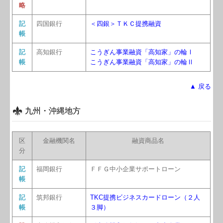
略
記
四国銀行
＜四銀＞ＴＫＣ提携融資
帳
記
高知銀行
こうぎん事業融資「高知家」の輪Ⅰ
帳
こうぎん事業融資「高知家」の輪Ⅱ
▲ 戻る
九州・沖縄地方
区
金融機関名
融資商品名
分
記
福岡銀行
ＦＦＧ中小企業サポートローン
帳
記
筑邦銀行
TKC提携ビジネスカードローン（２人
帳
３脚）