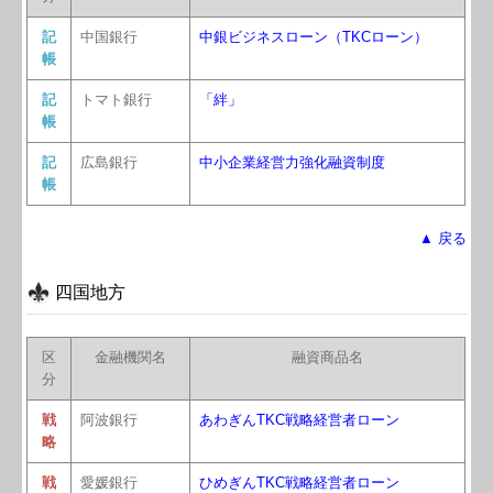
記
中国銀行
中銀ビジネスローン（TKCローン）
帳
記
トマト銀行
「絆」
帳
記
広島銀行
中小企業経営力強化融資制度
帳
▲ 戻る
四国地方
区
金融機関名
融資商品名
分
戦
阿波銀行
あわぎんTKC戦略経営者ローン
略
戦
愛媛銀行
ひめぎんTKC戦略経営者ローン