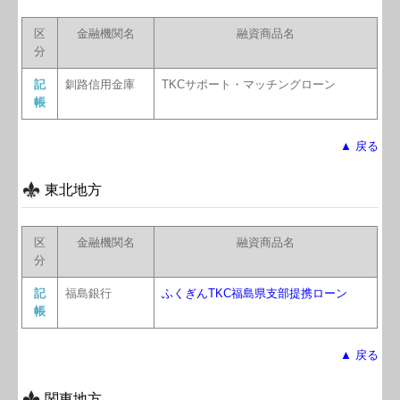
区
金融機関名
融資商品名
分
記
釧路信用金庫
TKCサポート・マッチングローン
帳
▲ 戻る
東北地方
区
金融機関名
融資商品名
分
記
福島銀行
ふくぎんTKC福島県支部提携ローン
帳
▲ 戻る
関東地方