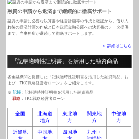
TKCシステムQ&A
融資の申請から返済まで継続的に徹底サポート
社会福祉法人の皆様へ
融資の申請に必要な決算書や経営計画等の作成と確認から、借り入
れ後の返済計画の作成と日本政策金融公庫への決算書のデータ提供
社会福祉法人会計Q&A
まで、当事務所が継続して徹底サポートします。
社長メニューASP版
＞ 詳細はこちら
経営改善オンデマンド講座
『記帳適時性証明書』を活用した融資商品
経営革新等支援機関とは
各金融機関と提携した「記帳適時性証明書を活用した融資商品」お
よび「TKC戦略経営者ローン」をご紹介します。
個人情報保護方針
※
記帳
：記帳適時性証明書を活用した融資商品
戦略
：TKC戦略経営者ローン
全国
北海道
東北地
関東地
中部地
地方
方
方
方
近畿地
中国地
四国地
九州・
方
方
方
沖縄地