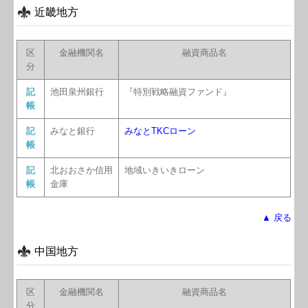
近畿地方
区
金融機関名
融資商品名
分
記
池田泉州銀行
『特別戦略融資ファンド』
帳
記
みなと銀行
みなとTKCローン
帳
記
北おおさか信用
地域いきいきローン
帳
金庫
▲ 戻る
中国地方
区
金融機関名
融資商品名
分