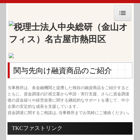
HOME
事務所紹介
経営理念
関与先向け融資商品のご紹介
職員紹介
交通案内
当事務所は、各金融機関と提携した独自の融資商品をご紹介すると
ともに、資金調達の計画立案から申請・実行支援、さらに資金調達
㈱中央経営プランニング
後の資金繰りや経営改善に関する継続的なサポートを通じて、中小
企業の安定的な成長を支援しています。
セミナー案内
資金調達に関するご相談は､当事務所までお気軽にご連絡ください｡
業務・料金案内
TKCファストリンク