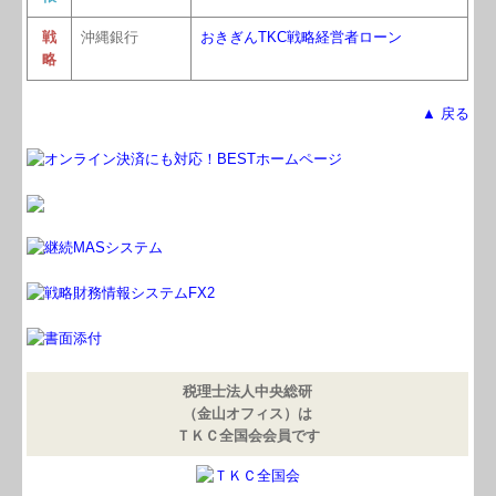
戦
沖縄銀行
おきぎん
TKC戦略経営者ローン
略
▲ 戻る
税理士法人中央総研
（金山オフィス）は
ＴＫＣ全国会会員です