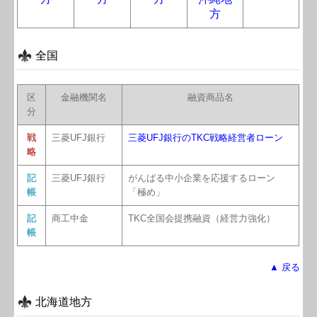
方
全国
区
金融機関名
融資商品名
分
戦
三菱UFJ銀行
三菱UFJ銀行のTKC戦略経営者ローン
略
記
三菱UFJ銀行
がんばる中小企業を応援するローン
帳
「極め」
記
商工中金
TKC全国会提携融資（経営力強化）
帳
▲ 戻る
北海道地方