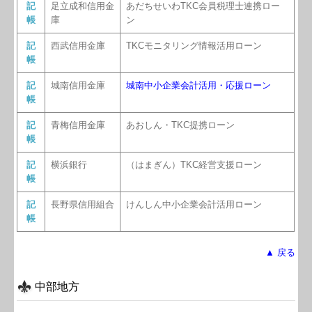
記
足立成和信用金
あだちせいわTKC会員税理士連携ロー
帳
庫
ン
記
西武信用金庫
TKCモニタリング情報活用ローン
帳
記
城南信用金庫
城南中小企業会計活用・応援ローン
帳
記
青梅信用金庫
あおしん・TKC提携ローン
帳
記
横浜銀行
（はまぎん）TKC経営支援ローン
帳
記
長野県信用組合
けんしん中小企業会計活用ローン
帳
▲ 戻る
中部地方