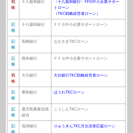
戦
十八親和銀行
〈十八親和銀行〉FFG中小企業サポー
略
トローン
（TKC戦略経営者ローン）
記
十八親和銀行
ＦＦＧ中小企業サポートローン
帳
記
長崎銀行
ながさきTKCローン
帳
記
熊本銀行
ＦＦＧ中小企業サポートローン
帳
戦
大分銀行
大分銀行TKC戦略経営者ローン
略
記
豊和銀行
ほうわTKCローン
帳
記
鹿児島興業信用
こうしんTKCローン
帳
組合
記
琉球銀行
りゅうぎんTKC月次決算応援ローン
帳