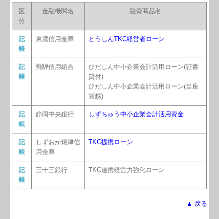
区
金融機関名
融資商品名
分
記
東濃信用金庫
とうしんTKC経営者ローン
帳
記
飛騨信用組合
ひだしん中小企業会計活用ローン(証書
帳
貸付)
ひだしん中小企業会計活用ローン(当座
貸越)
記
静岡中央銀行
しずちゅう中小企業会計活用資金
帳
記
しずおか焼津信
TKC提携ローン
帳
用金庫
記
三十三銀行
TKC連携経営力強化ローン
帳
▲ 戻る