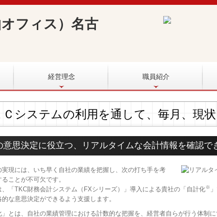
経営理念
職員紹介
ＫＣシステムの利用を通して、毎月、現状
の意思決定に役立つ、リアルタイムな会計情報を確認で
の実現には、いち早く自社の業績を把握し、次の打ち手を考
することが不可欠です。
※
は、「TKC財務会計システム（FXシリーズ）」導入による貴社の「自計化
」
略的な意思決定ができるよう支援します。
化」とは、自社の業績管理における計数的な把握を、経営者自らが行う体制に