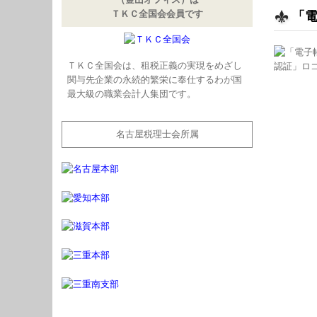
ＴＫＣ全国会会員です
「
ＴＫＣ全国会は、租税正義の実現をめざし
関与先企業の永続的繁栄に奉仕するわが国
最大級の職業会計人集団です。
名古屋税理士会所属