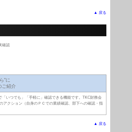
▲ 戻る
ら”に
のご紹介
で「いつでも」「手軽に」確認できる機能です。TKC財務会
次のアクション（自身のＰＣでの業績確認、部下への確認・指
▲ 戻る