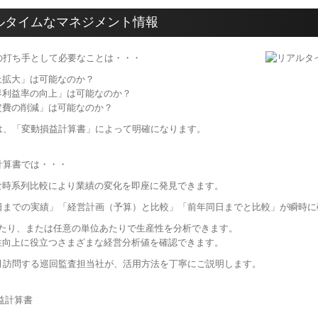
ルタイムなマネジメント情報
の打ち手として必要なことは・・・
上拡大」は可能なのか？
界利益率の向上」は可能なのか？
定費の削減」は可能なのか？
は、「変動損益計算書」によって明確になります。
計算書では・・・
な時系列比較により業績の変化を即座に発見できます。
での実績」「経営計画（予算）と比較」「前年同日までと比較」が瞬時に
あたり、または任意の単位あたりで生産性を分析できます。
性向上に役立つさまざまな経営分析値を確認できます。
月訪問する巡回監査担当社が、活用方法を丁寧にご説明します。