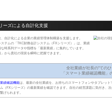
シリーズによる自計化支援
は、自計化による企業の業績管理体制構築を支援します。
システムの「TKC財務会計システム（FXシリーズ）」は、業績
適な時系列データや指標を「最新業績」に集約しています。
績」から貴社の現状を瞬時に把握できます。
全社業績が社長の“てのひ
「スマート業績確認機能」
業績確認機能
は、最新の全社業績を、お持ちのスマートフォンやタブレット
ム（FXシリーズ）の最新業績を確認できます。自社の経営課題に気付き、
繋げられます。