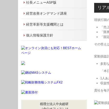
社長メニューASP版
リア
経営改善オンデマンド講座
現状打開
経営革新等支援機関とは
「売
「限
個人情報保護方針
「固
その答え
変動損益
多彩
「本日ま
1人
収益
貴社を毎
税理士法人中央総研
（金山オフィス）は