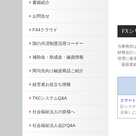
書籍紹介
お問合せ
FX4クラウド
FX
国の共済制度活用コーナー
当事務所
財務会計
補助金・助成金・融資情報
管理に最
「最新業
関与先向け融資商品ご紹介
経営者お役立ち情報
TKCシステムQ&A
スマート
計システ
社会福祉法人の皆様へ
示等）に
社会福祉法人会計Q&A