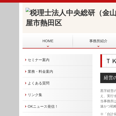
HOME
事務所紹介
Ｔ
セミナー案内
業務・料金案内
経営
よくある質問
黒字経営
リンク集
え、実行
当事務所
OKニュース発信！
速かつ戦
※「自計