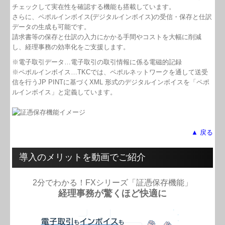
よくある質問
チェックして実在性を確認する機能も搭載しています。
さらに、ペポルインボイス(デジタルインボイス)の受信・保存と仕訳
リンク集
データの生成も可能です。
請求書等の保存と仕訳の入力にかかる手間やコストを大幅に削減
OKニュース発信！
し、経理事務の効率化をご支援します。
※電子取引データ…電子取引の取引情報に係る電磁的記録
書籍紹介
※ペポルインボイス…TKCでは、ペポルネットワークを通して送受
信を行うJP PINTに基づくXML 形式のデジタルインボイスを「ペポ
お問合せ
ルインボイス」と定義しています。
FX4クラウド
▲ 戻る
国の共済制度活用コーナー
導入のメリットを動画でご紹介
補助金・助成金・融資情報
関与先向け融資商品ご紹介
2分でわかる！FXシリーズ「証憑保存機能」
経理事務が驚くほど快適に
経営者お役立ち情報