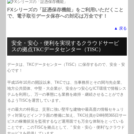
FXシリーズの「証憑保存機能」をご利用いただくこと
で、電子取引データ保存への対応は万全です！
▲ 戻る
安全・安心・便利を実現するクラウドサービ
スの拠点TKCデータセンター（TISC）
データは、TKCデータセンター（TISC）に保存するので、安全・安
心です！
平成15年10月の開設以来、TKCでは、当事務所とその関与先企業、
地方公共団体、中堅・大企業が、安全かつ安心なICT環境で情報シス
テムを利用し、万一の事態にも業務を維持・継続させることができ
るようTISCを運営しています。
その最大の特長は、災害に強い堅牢な建物や最高度の情報セキュリ
ティ対策などインフラ面の整備に加え、TKC社員が24時間365日サー
ビスの稼働状況を監視するなど運用面でも万全な体制をとっている
ことです。このTISCを拠点として、“ 安全・安心・便利”なクラウド
サービスを提供しています。