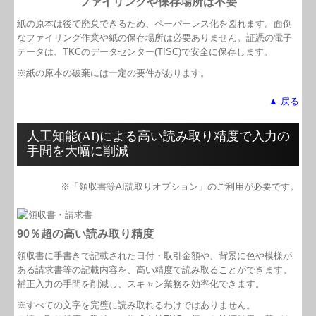
ファイリングや保存場所は不要
紙の原本は後で廃棄できるため、ペーパーレス化を図れます。面倒
なファイリング作業や紙の保存場所は必要ありません。証憑の電子
データは、TKCのデータセンター(TISC)で安全に保存します。
※紙の原本の破棄には一定の要件があります。
▲ 戻る
人工知能(AI)による高い読み取り精度で入力の
手間を大幅に削減
※「領収書等AI読取りオプション」のご利用が必要です。
90％超の高い読み取り精度
領収書に手書きで記載された日付・取引金額や、背景に色や模様が
ある請求書等の記載内容を、高い精度で読み取ることができます。
補正入力の手間を削減し、スキャン業務を効率化できます。
※すべての⽂字を完璧に読み取れるわけではありません。